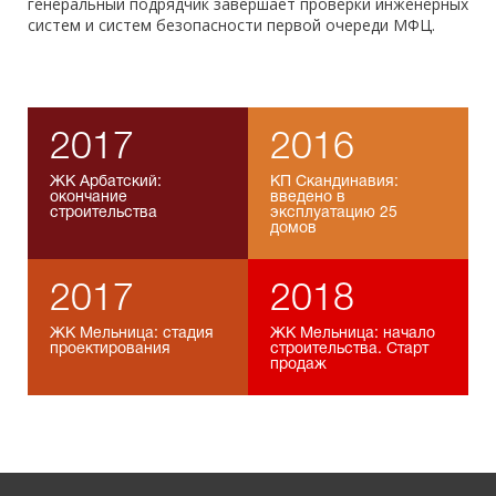
генеральный подрядчик завершает проверки инженерных
систем и систем безопасности первой очереди МФЦ.
2017
2016
ЖК Арбатский:
КП Скандинавия:
окончание
введено в
строительства
эксплуатацию 25
домов
2017
2018
ЖК Мельница: стадия
ЖК Мельница: начало
проектирования
строительства. Старт
продаж