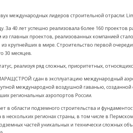
двух международных лидеров строительной отрасли: L
ду. За 40 лет успешно реализовала более 160 проектов 
м из главных проектов, реализованных компанией стал
о из крупнейших в мире. Строительство первой очереди
о 30 месяцев.
ус, реализуя ряд сложных, приоритетных, относящихся
МАРАЩСТРОЙ сдан в эксплуатацию международный аэро
рупной международной воздушной гаванью, созданной с
йших региональных аэропортов России.
т в области подземного строительства и фундаментост
в нескольких регионах страны, в том числе в Пермско
одземных частей уникальных и технически сложных объ