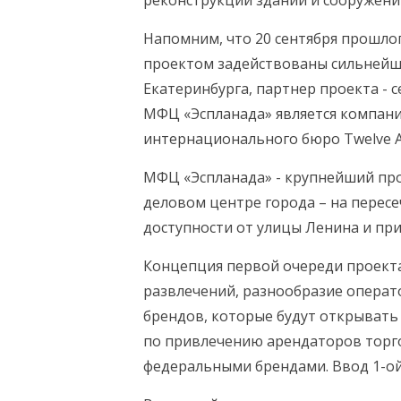
реконструкции зданий и сооружени
Напомним, что 20 сентября прошлог
проектом задействованы сильнейши
Екатеринбурга, партнер проекта - 
МФЦ «Эспланада» является компани
интернационального бюро Twelve A
МФЦ «Эспланада» - крупнейший про
деловом центре города – на перес
доступности от улицы Ленина и пр
Концепция первой очереди проект
развлечений, разнообразие операт
брендов, которые будут открывать
по привлечению арендаторов торго
федеральными брендами. Ввод 1-ой 