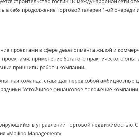
уется строительство гостинцы международной сети отел
 в себя продолжение торговой галереи 1-ой очереди и
ние проектами в сфере девелопмента жилой и коммерче
проектами, применение богатого практического опыта,
авные принципы работы компании.
 опытная команда, ставящая перед собой амбициозные ц
дрядчики. Устойчивое финансовое положение компани
ирующийся в управлении торговой недвижимостью. С 20
я «Mallino Management».