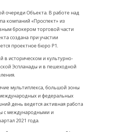
ой очереди Объекта. В работе над
па компаний «Проспект» из
ивным брокером торговой части
кта создана при участии
ется проектное бюро P1.
 в историческом и культурно-
дской Эспланады и в пешеходной
ления.
чие мультиплекса, большой зоны
ю международных и федеральных
шний день ведется активная работа
ды с международными и
артал 2021 года.