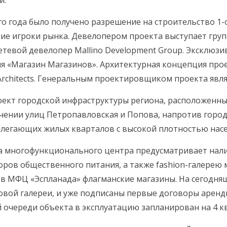
й.
о года было получено разрешение на строительство 1-
е игроки рынка. Девелопером проекта выступает груп
сетевой девелопер Mallino Development Group. Эксклюз
я «Магазин Магазинов». Архитектурная концепция прое
rchitects. Генеральным проектировщиком проекта явля
ект городской инфраструктуры региона, расположенный
ечении улиц Петропавловская и Попова, напротив горо
илегающих жилых кварталов с высокой плотностью насе
а многофункционального центра предусматривает нали
оров общественного питания, а также fashion-галере
 в МФЦ «Эспланада» флагманские магазины. На сегодня
вой галереи, и уже подписаны первые договоры арен
очереди объекта в эксплуатацию запланирован на 4 кв