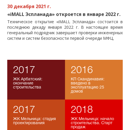
30 декабря 2021 г.
«iMALL Эспланада» откроется в январе 2022 г.
Техническое открытие «iMALL Эспланада» состоится в
последнюю декаду января 2022 г. В настоящее время
генеральный подрядчик завершает проверки инженерных
систем и систем безопасности первой очереди МФЦ.
2017
2016
ЖК Арбатский:
КП Скандинавия:
окончание
введено в
строительства
эксплуатацию 25
домов
2017
2018
ЖК Мельница: стадия
ЖК Мельница: начало
проектирования
строительства. Старт
продаж